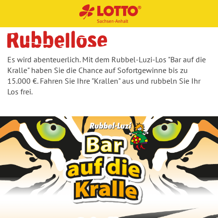
Sp
Sp
Spielanlei
S
Spielanlei
Übersicht
Spiel 77
TOTO
Q
Qu
Qu
Statistike
Quoten
7.500
plus 5
LOTTOCar
NORMALSCHEIN
NORMALSCHEIN
SPIELSCHEIN
BINGO!-LOS
SPIELSCHEIN
Es wird abenteuerlich. Mit dem Rubbel-Luzi-Los "Bar auf die
iel
iel
tung
pi
tung
13er
u
ot
ot
n
Euro
d
Kralle" haben Sie die Chance auf Sofortgewinne bis zu
Glückssch
SUPER 6
anl
anl
el
Ergebnis
ot
en
en
monatlich
SYSTEMSCHEIN
SYSTEMSCHEIN
15.000 €. Fahren Sie Ihre "Krallen" aus und rubbeln Sie Ihr
Treffer
Gewinnza
Gewinnza
wein
KENO
ABO
eit
eit
er
wette
e
Los frei.
Dauerschein
Typ
Einsatz
bilanz
hlen
hlen
St
St
easy
Magic
un
un
kl
n
Spiela
Anzahl Lose
Glücks
Quicktipp
Dauerschein
Dauerschein
Bar auf
TOTO
ati
ati
Pearl
g
g
är
nleitu
-Tipp
spielen
+1
Quoten
die Kralle
6aus45
sti
sti
u
+2
+3
+4
+5
ng
Jackpot-
Jackpot-
Goldene
Ge
Ge
Auswahl
ke
ke
n
+2
Jäger
Jäger
Gewin
X20
7
wi
wi
wette
n
n
g
Quicktipp
Quicktipp
nzahle
nn
nn
spielen
spielen
+3
Spiela
T
F
n
+4
+4
+8
+8
+12
+10
+16
+14
Diamant
Eurado
Sofortlott
za
za
G
nleitu
r
e
7
Quote
erien
hle
hle
e
+4
ng
e
h
n
Heiße 7
n
n
wi
Inform
f
l
X50
+5
n
Gewin
Spielp