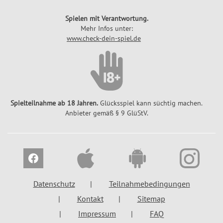
Spielen mit Verantwortung.
Mehr Infos unter:
www.check-dein-spiel.de
Spielteilnahme ab 18 Jahren.
Glücksspiel kann süchtig machen.
Anbieter gemäß § 9 GlüStV.
Datenschutz
Teilnahmebedingungen
Kontakt
Sitemap
Impressum
FAQ