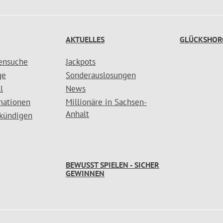
AKTUELLES
GLÜCKSHOR
lensuche
Jackpots
ge
Sonderauslosungen
l
News
mationen
Millionäre in Sachsen-
Anhalt
 kündigen
BEWUSST SPIELEN - SICHER
GEWINNEN