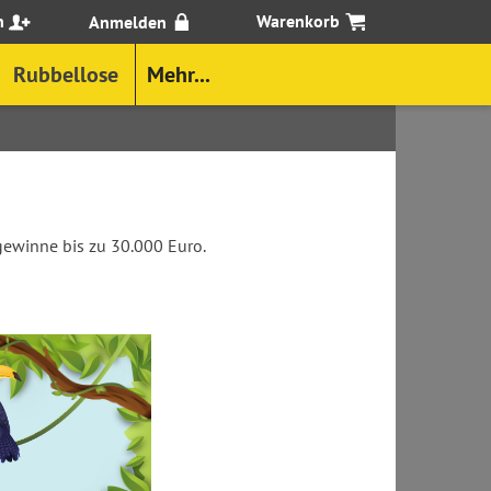
n
Warenkorb
Anmelden
chfolgenden Felder aus,
Rubbellose
Mehr...
eangebot nutzen können.
Weitere Produkte
Zusatzlotterien
32
50
540.000
EUR
MIO
MIO
gewinne bis zu 30.000 Euro.
EUR
EUR
Diesen Sonntag im Jackpot
JETZT SPIELEN
Diesen Freitag im Jackpot
Diesen Samstag im Jackpot
ELDEN
JETZT SPIELEN
JETZT SPIELEN
Gewinnklasse 1, Chance rd. 1:1,3 Mio, ab 18 Jahren
Passwort vergessen?
Gewinnklasse 1, Chance rd. 1:140 Mio., ab 18 Jahren
Gewinnklasse 1, Chance rd. 1:140 Mio., ab 18 Jahren
 hier registrieren!