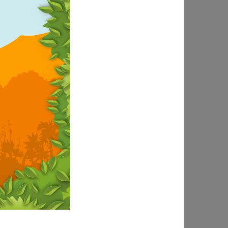
GISTRIEREN