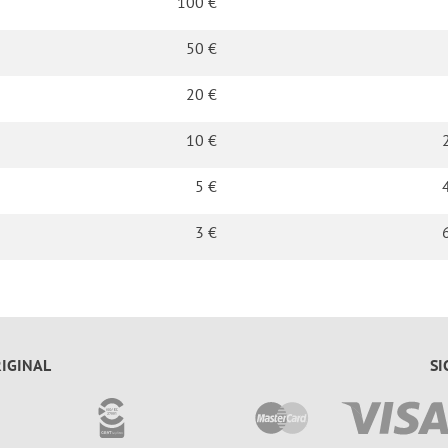
100 €
50 €
20 €
10 €
5 €
3 €
RIGINAL
SI