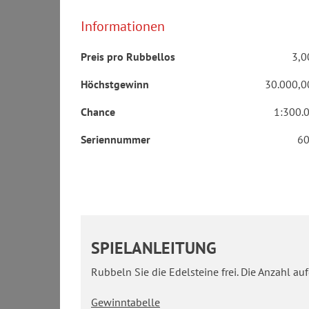
Informationen
Preis pro Rubbellos
3,0
Höchstgewinn
30.000,0
Chance
1:300.
Seriennummer
6
SPIELANLEITUNG
Rubbeln Sie die Edelsteine frei. Die Anzahl 
Gewinntabelle