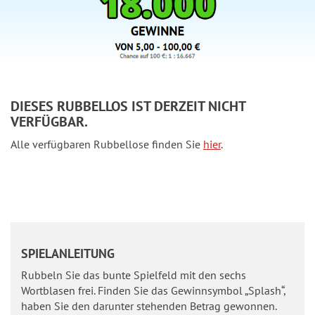
atione
f
e
X10
nz
nzahle
lan
n
e
n
+6
Platin 7
a
n
r
d
hl
+7
b
e
Quote
e
i
Z
n
n
+8
l
a
Spielp
DIESES RUBBELLOS IST DERZEIT NICHT
a
h
+9
+10
lan
VERFÜGBAR.
n
l
z
e
Alle verfügbaren Rubbellose finden Sie
hier
.
n
T
r
e
f
SPIELANLEITUNG
f
e
Rubbeln Sie das bunte Spielfeld mit den sechs
Wortblasen frei. Finden Sie das Gewinnsymbol „Splash“,
r
haben Sie den darunter stehenden Betrag gewonnen.
b