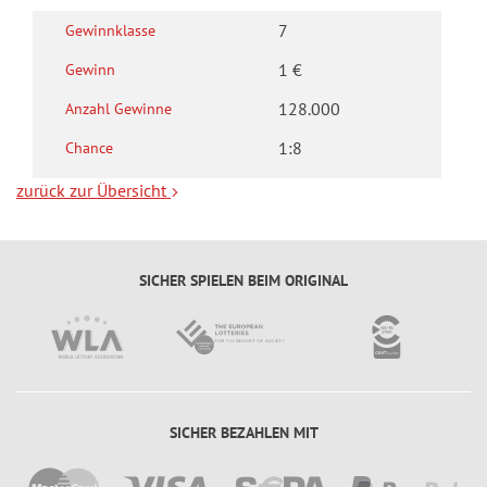
7
Gewinn­klasse
1 €
Gewinn
128.000
Anzahl Gewinne
1:8
Chance
zurück zur Übersicht
SICHER SPIELEN BEIM ORIGINAL
SICHER BEZAHLEN MIT