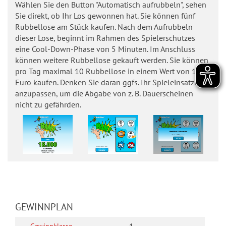
Wählen Sie den Button "Automatisch aufrubbeln", sehen
i
Sie direkt, ob Ihr Los gewonnen hat. Sie können fünf
l
Rubbellose am Stück kaufen. Nach dem Aufrubbeln
a
dieser Lose, beginnt im Rahmen des Spielerschutzes
n
eine Cool-Down-Phase von 5 Minuten. Im Anschluss
z
können weitere Rubbellose gekauft werden. Sie können
pro Tag maximal 10 Rubbellose in einem Wert von 100
G
Euro kaufen. Denken Sie daran ggfs. Ihr Spieleinsatzlimit
l
anzupassen, um die Abgabe von z. B. Dauerscheinen
ü
nicht zu gefährden.
c
k
s
z
a
h
l
e
GEWINNPLAN
n
1
Gewinn­klasse