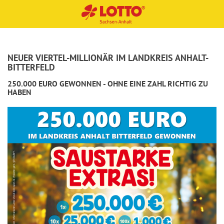
Sp
Sp
Spielanlei
S
Spielanlei
Übersicht
Spiel 77
TOTO
Q
Qu
Qu
Statistike
Quoten
7.500
plus 5
LOTTOCar
NEUER VIERTEL-MILLIONÄR IM LANDKREIS ANHALT-
NORMALSCHEIN
NORMALSCHEIN
SPIELSCHEIN
BINGO!-LOS
SPIELSCHEIN
BITTERFELD
iel
iel
tung
pi
tung
13er
u
ot
ot
n
Euro
d
Glückssch
SUPER 6
anl
anl
el
Ergebnis
ot
en
en
monatlich
SYSTEMSCHEIN
SYSTEMSCHEIN
250.000 EURO GEWONNEN - OHNE EINE ZAHL RICHTIG ZU
Treffer
HABEN
Gewinnza
Gewinnza
wein
KENO
ABO
eit
eit
er
wette
e
Dauerschein
Typ
Einsatz
bilanz
hlen
hlen
St
St
easy
Magic
un
un
kl
n
Spiela
Anzahl Lose
Glücks
Quicktipp
Dauerschein
Dauerschein
Bar auf
TOTO
ati
ati
Pearl
g
g
är
nleitu
-Tipp
spielen
+1
Quoten
die Kralle
6aus45
sti
sti
u
+2
+3
+4
+5
ng
Jackpot-
Jackpot-
Goldene
Ge
Ge
Auswahl
ke
ke
n
+2
Jäger
Jäger
Gewin
X20
7
wi
wi
wette
n
n
g
Quicktipp
Quicktipp
nzahle
nn
nn
spielen
spielen
+3
Spiela
T
F
n
+4
+4
+8
+8
+12
+10
+16
+14
Diamant
Eurado
Sofortlott
za
za
G
nleitu
r
e
7
Quote
erien
hle
hle
e
+4
ng
e
h
n
Heiße 7
n
n
wi
Inform
f
l
X50
+5
n
Gewin
Spielp