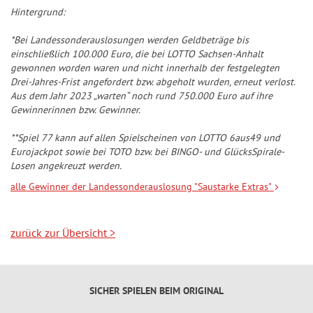
Hintergrund:
G
l
*Bei Landessonderauslosungen werden Geldbeträge bis
ü
einschließlich 100.000 Euro, die bei LOTTO Sachsen-Anhalt
c
gewonnen worden waren und nicht innerhalb der festgelegten
Drei-Jahres-Frist angefordert bzw. abgeholt wurden, erneut verlost.
k
Aus dem Jahr 2023 „warten“ noch rund 750.000 Euro auf ihre
s
Gewinnerinnen bzw. Gewinner.
-
T
**Spiel 77 kann auf allen Spielscheinen von LOTTO 6aus49 und
Eurojackpot sowie bei TOTO bzw. bei BINGO- und GlücksSpirale-
i
Losen angekreuzt werden.
p
alle Gewinner der Landessonderauslosung "Saustarke Extras"
p
zurück zur Übersicht
>
SICHER SPIELEN BEIM ORIGINAL