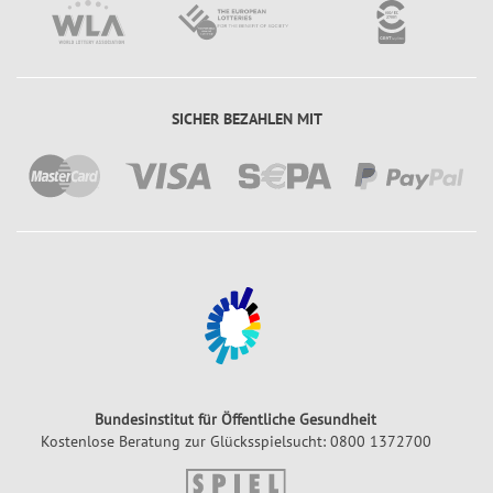
SICHER BEZAHLEN MIT
Bundesinstitut für Öffentliche Gesundheit
Kostenlose Beratung zur Glücksspielsucht: 0800 1372700