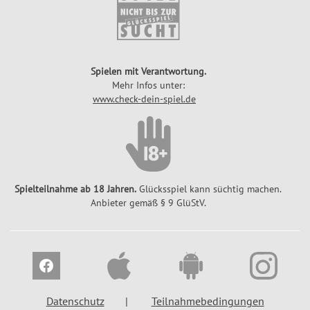
Spielen mit Verantwortung.
Mehr Infos unter:
www.check-dein-spiel.de
Spielteilnahme ab 18 Jahren.
Glücksspiel kann süchtig machen.
Anbieter gemäß § 9 GlüStV.
Datenschutz
Teilnahmebedingungen