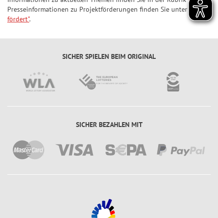
atione
f
e
X10
nz
nzahle
lan
Presseinformationen zu Projektförderungen finden Sie unter
„LOTTO
n
e
n
+6
Platin 7
a
fördert"
.
n
r
d
hl
+7
b
e
Quote
e
i
Z
n
n
SICHER SPIELEN BEIM ORIGINAL
+8
l
a
Spielp
a
h
+9
+10
lan
n
l
z
e
n
SICHER BEZAHLEN MIT
T
r
e
f
f
e
r
b