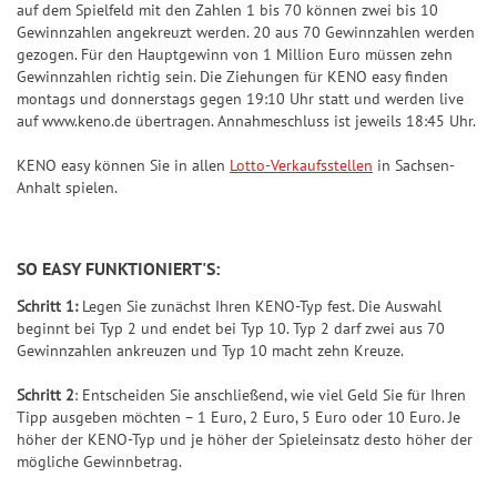
atione
f
e
X10
auf dem Spielfeld mit den Zahlen 1 bis 70 können zwei bis 10
nz
nzahle
lan
n
e
n
Gewinnzahlen angekreuzt werden. 20 aus 70 Gewinnzahlen werden
+6
Platin 7
a
n
gezogen. Für den Hauptgewinn von 1 Million Euro müssen zehn
r
d
hl
Gewinnzahlen richtig sein. Die Ziehungen für KENO easy finden
+7
b
e
Quote
e
montags und donnerstags gegen 19:10 Uhr statt und werden live
i
Z
n
auf www.keno.de übertragen. Annahmeschluss ist jeweils 18:45 Uhr.
n
+8
l
a
Spielp
KENO easy können Sie in allen
Lotto-Verkaufsstellen
in Sachsen-
a
h
+9
+10
lan
Anhalt spielen.
n
l
z
e
n
SO EASY FUNKTIONIERT'S:
T
Schritt 1:
Legen Sie zunächst Ihren KENO-Typ fest. Die Auswahl
r
beginnt bei Typ 2 und endet bei Typ 10. Typ 2 darf zwei aus 70
e
Gewinnzahlen ankreuzen und Typ 10 macht zehn Kreuze.
f
Schritt 2
: Entscheiden Sie anschließend, wie viel Geld Sie für Ihren
f
Tipp ausgeben möchten – 1 Euro, 2 Euro, 5 Euro oder 10 Euro. Je
e
höher der KENO-Typ und je höher der Spieleinsatz desto höher der
r
mögliche Gewinnbetrag.
b