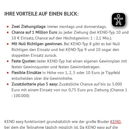
i
l
IHRE VORTEILE AUF EINEN BLICK:
a
n
Zwei Ziehungstage
: immer montags und donnerstags.
Chance auf 1 Million Euro
zu jeder Ziehung (bei KENO-Typ 10 und
z
10 € Einsatz, Chance auf den Höchstgewinn: 1 : 2,1 Mio.).
Mit Null Richtigen gewinnen.
Bei KENO-Typ 8 gibt es bei Null
G
Richtigen den Einsatz und bei KENO-Typ 9 und 10 sogar den
l
doppelten Einsatz zurück.
ü
Feste Quoten:
Jeder KENO-Typ hat einen eigenen Gewinnplan mit
c
festen Gewinnquoten und festen Gewinnbeträgen.
Flexible Einsätze
in Höhe von 1, 2, 5 oder 10 Euro je Tippfeld
k
entscheiden über die Gewinnhöhe.
s
Zusatzlotterie plus 5 easy:
Zusätzliche Chance auf bis zu 5.000
z
Euro mit einem Einsatz von nur 0,75 Euro pro Ziehung (Chance 1
a
: 100.000)
h
l
e
KENO easy funktioniert grundsätzlich wie der große Bruder
KENO
,
n
bei dem die Teilnahme täglich möglich ist. Da KENO easy auf die