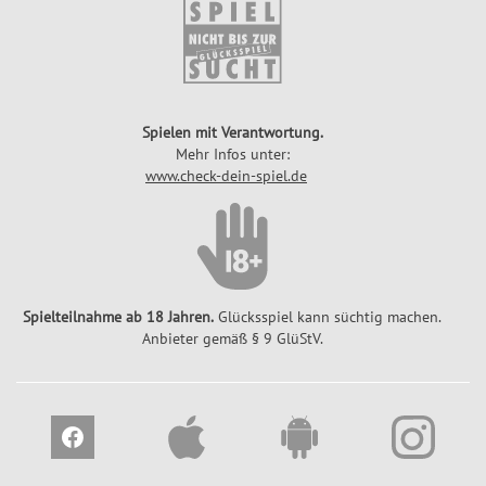
Spielen mit Verantwortung.
Mehr Infos unter:
www.check-dein-spiel.de
Spielteilnahme ab 18 Jahren.
Glücksspiel kann süchtig machen.
Anbieter gemäß § 9 GlüStV.