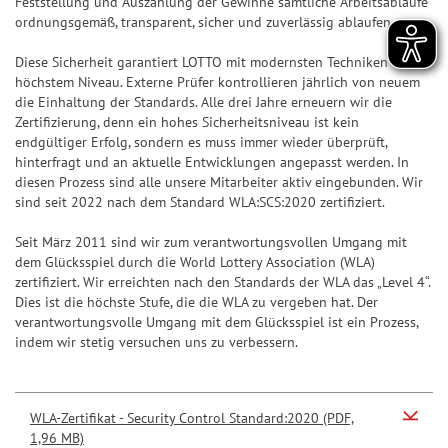
Feststellung und Auszahlung der Gewinne sämtliche Arbeitsabläufe
i
ordnungsgemäß, transparent, sicher und zuverlässig ablaufen.
l
Diese Sicherheit garantiert LOTTO mit modernsten Techniken auf
a
höchstem Niveau. Externe Prüfer kontrollieren jährlich von neuem
n
die Einhaltung der Standards. Alle drei Jahre erneuern wir die
z
Zertifizierung, denn ein hohes Sicherheitsniveau ist kein
endgültiger Erfolg, sondern es muss immer wieder überprüft,
G
hinterfragt und an aktuelle Entwicklungen angepasst werden. In
l
diesen Prozess sind alle unsere Mitarbeiter aktiv eingebunden. Wir
sind seit 2022 nach dem Standard WLA:SCS:2020 zertifiziert.
ü
c
Seit März 2011 sind wir zum verantwortungsvollen Umgang mit
k
dem Glücksspiel durch die World Lottery Association (WLA)
s
zertifiziert. Wir erreichten nach den Standards der WLA das „Level 4“.
Dies ist die höchste Stufe, die die WLA zu vergeben hat. Der
z
verantwortungsvolle Umgang mit dem Glücksspiel ist ein Prozess,
a
indem wir stetig versuchen uns zu verbessern.
h
l
e
WLA-Zertifikat - Security Control Standard:2020 (PDF,
n
1,96 MB)