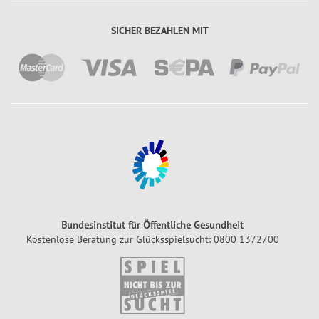
SICHER BEZAHLEN MIT
Bundesinstitut für Öffentliche Gesundheit
Kostenlose Beratung zur Glücksspielsucht: 0800 1372700