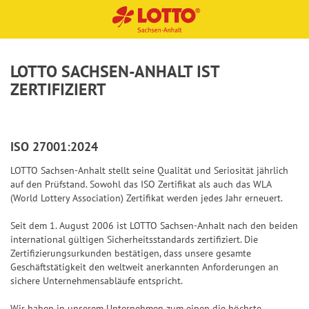
LOTTO SACHSEN-ANHALT IST
Sp
Sp
Spielanlei
S
Spielanlei
Übersicht
Spiel 77
TOTO
Q
Qu
Qu
Statistike
Quoten
7.500
plus 5
LOTTOCar
NORMALSCHEIN
NORMALSCHEIN
SPIELSCHEIN
BINGO!-LOS
SPIELSCHEIN
ZERTIFIZIERT
iel
iel
tung
pi
tung
13er
u
ot
ot
n
Euro
d
Glückssch
SUPER 6
anl
anl
el
Ergebnis
ot
en
en
monatlich
SYSTEMSCHEIN
SYSTEMSCHEIN
Treffer
Gewinnza
Gewinnza
wein
KENO
ABO
eit
eit
er
wette
e
Dauerschein
Typ
Einsatz
bilanz
hlen
hlen
St
St
easy
Magic
ISO 27001:2024
un
un
kl
n
Spiela
Anzahl Lose
Glücks
Quicktipp
Dauerschein
Dauerschein
Bar auf
TOTO
ati
ati
Pearl
g
g
är
nleitu
LOTTO Sachsen-Anhalt stellt seine Qualität und Seriosität jährlich
-Tipp
spielen
+1
Quoten
die Kralle
6aus45
sti
sti
u
+2
+3
+4
+5
auf den Prüfstand. Sowohl das ISO Zertifikat als auch das WLA
ng
Jackpot-
Jackpot-
Goldene
Ge
Ge
Auswahl
ke
ke
n
(World Lottery Association) Zertifikat werden jedes Jahr erneuert.
+2
Jäger
Jäger
Gewin
X20
7
wi
wi
wette
n
n
g
Quicktipp
Quicktipp
nzahle
Seit dem 1. August 2006 ist LOTTO Sachsen-Anhalt nach den beiden
nn
nn
spielen
spielen
+3
international gültigen Sicherheitsstandards zertifiziert. Die
Spiela
T
F
n
+4
+4
+8
+8
+12
+10
+16
+14
Diamant
Eurado
Sofortlott
za
za
G
Zertifizierungsurkunden bestätigen, dass unsere gesamte
nleitu
r
e
7
Quote
erien
hle
hle
e
Geschäftstätigkeit den weltweit anerkannten Anforderungen an
+4
ng
e
h
n
Heiße 7
sichere Unternehmensabläufe entspricht.
n
n
wi
Inform
f
l
X50
+5
n
Gewin
Spielp
Wir haben in unserem Unternehmen zum einen die höchste