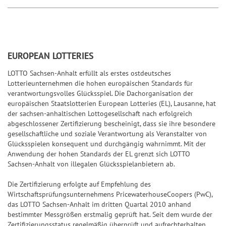
G
l
ü
c
EUROPEAN LOTTERIES
k
LOTTO Sachsen-Anhalt erfüllt als erstes ostdeutsches
s
Lotterieunternehmen die hohen europäischen Standards für
-
verantwortungsvolles Glücksspiel. Die Dachorganisation der
T
europäischen Staatslotterien European Lotteries (EL), Lausanne, hat
i
der sachsen-anhaltischen Lottogesellschaft nach erfolgreich
abgeschlossener Zertifizierung bescheinigt, dass sie ihre besondere
p
gesellschaftliche und soziale Verantwortung als Veranstalter von
p
Glücksspielen konsequent und durchgängig wahrnimmt. Mit der
Anwendung der hohen Standards der EL grenzt sich LOTTO
Sachsen-Anhalt von illegalen Glücksspielanbietern ab.
Die Zertifizierung erfolgte auf Empfehlung des
Wirtschaftsprüfungsunternehmens PricewaterhouseCoopers (PwC),
das LOTTO Sachsen-Anhalt im dritten Quartal 2010 anhand
bestimmter Messgrößen erstmalig geprüft hat. Seit dem wurde der
Zertifizierungsstatus regelmäßig überprüft und aufrechterhalten.