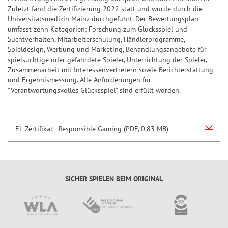
Zuletzt fand die Zertifizierung 2022 statt und wurde durch die
Universitätsmedizin Mainz durchgeführt. Der Bewertungsplan
umfasst zehn Kategorien: Forschung zum Glücksspiel und
Suchtverhalten, Mitarbeiterschulung, Händlerprogramme,
Spieldesign, Werbung und Marketing, Behandlungsangebote für
spielsüchtige oder gefährdete Spieler, Unterrichtung der Spieler,
Zusammenarbeit mit Interessenvertretern sowie Berichterstattung
und Ergebnismessung. Alle Anforderungen für
"Verantwortungsvolles Glücksspiel" sind erfüllt worden.
EL-Zertifikat - Responsible Gaming (PDF, 0,83 MB)
SICHER SPIELEN BEIM ORIGINAL