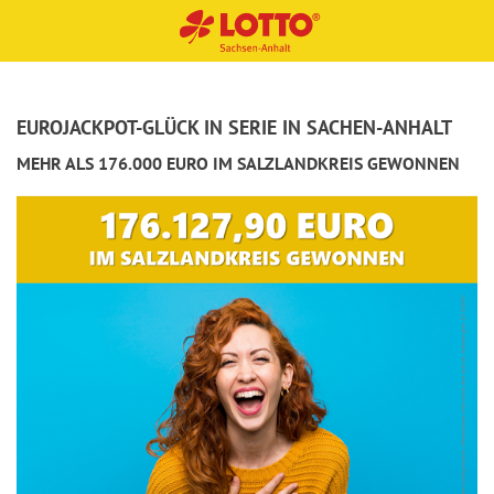
Sp
Sp
Spielanlei
S
Spielanlei
Übersicht
Spiel 77
TOTO
Q
Qu
Qu
Statistike
Quoten
7.500
plus 5
LOTTOCar
EUROJACKPOT-GLÜCK IN SERIE IN SACHEN-ANHALT
NORMALSCHEIN
NORMALSCHEIN
SPIELSCHEIN
BINGO!-LOS
SPIELSCHEIN
iel
iel
tung
pi
tung
13er
u
ot
ot
n
Euro
d
MEHR ALS 176.000 EURO IM SALZLANDKREIS GEWONNEN
Glückssch
SUPER 6
anl
anl
el
Ergebnis
ot
en
en
monatlich
SYSTEMSCHEIN
SYSTEMSCHEIN
Treffer
Gewinnza
Gewinnza
wein
KENO
ABO
eit
eit
er
wette
e
Dauerschein
Typ
Einsatz
bilanz
hlen
hlen
St
St
easy
Magic
un
un
kl
n
Spiela
Anzahl Lose
Glücks
Quicktipp
Dauerschein
Dauerschein
Bar auf
TOTO
ati
ati
Pearl
g
g
är
nleitu
-Tipp
spielen
+1
Quoten
die Kralle
6aus45
sti
sti
u
+2
+3
+4
+5
ng
Jackpot-
Jackpot-
Goldene
Ge
Ge
Auswahl
ke
ke
n
+2
Jäger
Jäger
Gewin
X20
7
wi
wi
wette
n
n
g
Quicktipp
Quicktipp
nzahle
nn
nn
spielen
spielen
+3
Spiela
T
F
n
+4
+4
+8
+8
+12
+10
+16
+14
Diamant
Eurado
Sofortlott
za
za
G
nleitu
r
e
7
Quote
erien
hle
hle
e
+4
ng
e
h
n
Heiße 7
n
n
wi
Inform
f
l
X50
+5
n
Gewin
Spielp