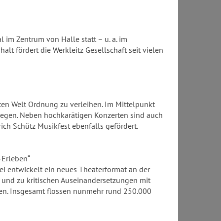
 im Zentrum von Halle statt – u. a. im
 fördert die Werkleitz Gesellschaft seit vielen
ten Welt Ordnung zu verleihen. Im Mittelpunkt
ewegen. Neben hochkarätigen Konzerten sind auch
ch Schütz Musikfest ebenfalls gefördert.
-Erleben“
ei entwickelt ein neues Theaterformat an der
n und zu kritischen Auseinandersetzungen mit
hren. Insgesamt flossen nunmehr rund 250.000