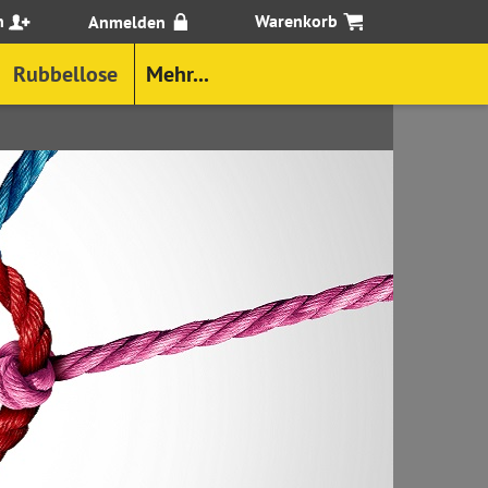
n
Warenkorb
Anmelden
chfolgenden Felder aus,
Rubbellose
Mehr...
eangebot nutzen können.
Weitere Produkte
Zusatzlotterien
32
50
540.000
EUR
MIO
MIO
EUR
EUR
Diesen Sonntag im Jackpot
JETZT SPIELEN
Diesen Freitag im Jackpot
Diesen Samstag im Jackpot
ELDEN
JETZT SPIELEN
JETZT SPIELEN
Gewinnklasse 1, Chance rd. 1:1,3 Mio, ab 18 Jahren
Passwort vergessen?
Gewinnklasse 1, Chance rd. 1:140 Mio., ab 18 Jahren
Gewinnklasse 1, Chance rd. 1:140 Mio., ab 18 Jahren
 hier registrieren!