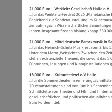
21.000 Euro – Werkleitz Gesellschaft Halle e. V.
…für das Werkleitz-Festival 2025 „Planetarische
Begleitend zur Sonderausstellung im Kunstmuseum
Zentralmagazin Wissenschaftlicher Sammlungen d
Jahren. Insgesamt flossen bislang knapp 580.000
21.000 Euro – Mitteldeutsche Barockmusik in Sa
…für das Heinrich-Schütz Musikfest vom 2. bis 1
Unter dem Motto „Weltsichten. Zwischen den Zeit
stehen existenzielle Themen, die sowohl das 17
Führungen, Lesungen und Klanginstallationen ge
18.000 Euro – Kulturreederei e. V. Halle
…für die Sommertheaterinszenierung „Schnittstel
20 Veranstaltungen sind von Juni bis September 
Schnittstelle von Theater und Film und hinterf
gesellschaftlichen und politischen Aktualitäten
Euro Fördermittel.