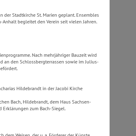
 in der Stadtkirche St. Marien geplant. Ensembles
nhalt begleitet den Verein seit vielen Jahren.
lienprogramme. Nach mehrjähriger Bauzeit wird
und an den Schlossbergterrassen sowie im Julius-
efördert.
harias Hildebrandt in der Jacobi Kirche
schen Bach, Hildebrandt, dem Haus Sachsen-
nd Erklärungen zum Bach-Siegel.
h dem Weisen, der u. a. Förderer der Künste,