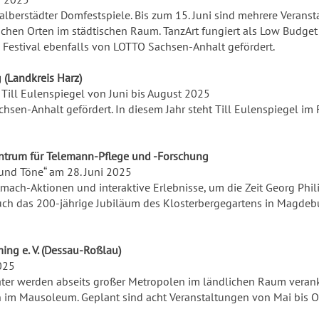
alberstädter Domfestspiele. Bis zum 15. Juni sind mehrere Verans
eichen Orten im städtischen Raum. TanzArt fungiert als Low Budget
Festival ebenfalls von LOTTO Sachsen-Anhalt gefördert.
g (Landkreis Harz)
 Till Eulenspiegel von Juni bis August 2025
sen-Anhalt gefördert. In diesem Jahr steht Till Eulenspiegel im 
ntrum für Telemann-Pflege und -Forschung
und Töne“ am 28. Juni 2025
tmach-Aktionen und interaktive Erlebnisse, um die Zeit Georg Phi
ch das 200-jährige Jubiläum des Klosterbergegartens in Magdeb
ng e. V. (Dessau-Roßlau)
025
eater werden abseits großer Metropolen im ländlichen Raum verank
 im Mausoleum. Geplant sind acht Veranstaltungen von Mai bis O