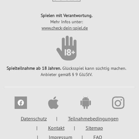
Spielen mit Verantwortung.
Mehr Infos unter:
www.check-dein-spiel.de
Spielteilnahme ab 18 Jahren.
Glücksspiel kann süchtig machen.
Anbieter gemäß § 9 GlüStV.
Datenschutz
Teilnahmebedingungen
Kontakt
Sitemap
Impressum
FAQ