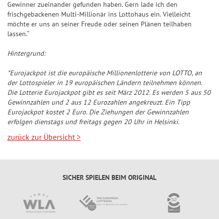
Gewinner zueinander gefunden haben. Gern lade ich den
G
frischgebackenen Multi-Millionär ins Lottohaus ein. Vielleicht
l
möchte er uns an seiner Freude oder seinen Plänen teilhaben
lassen.“
ü
c
Hintergrund:
k
s
*Eurojackpot ist die europäische Millionenlotterie von LOTTO, an
der Lottospieler in 19 europäischen Ländern teilnehmen können.
-
Die Lotterie Eurojackpot gibt es seit März 2012. Es werden 5 aus 50
T
Gewinnzahlen und 2 aus 12 Eurozahlen angekreuzt. Ein Tipp
i
Eurojackpot kostet 2 Euro. Die Ziehungen der Gewinnzahlen
p
erfolgen dienstags und freitags gegen 20 Uhr in Helsinki.
p
zurück zur Übersicht
>
SICHER SPIELEN BEIM ORIGINAL