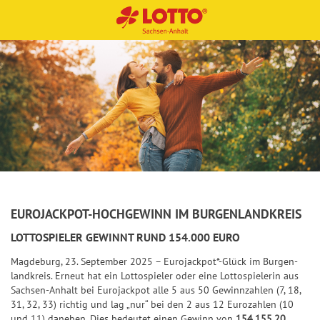
Sp
Sp
Spielanlei
S
Spielanlei
Übersicht
Spiel 77
TOTO
Q
Qu
Qu
Statistike
Quoten
7.500
plus 5
LOTTOCar
NORMALSCHEIN
NORMALSCHEIN
SPIELSCHEIN
BINGO!-LOS
SPIELSCHEIN
iel
iel
tung
pi
tung
13er
u
ot
ot
n
Euro
d
Glückssch
SUPER 6
anl
anl
el
Ergebnis
ot
en
en
monatlich
SYSTEMSCHEIN
SYSTEMSCHEIN
Treffer
Gewinnza
Gewinnza
wein
KENO
ABO
eit
eit
er
wette
e
Dauerschein
Typ
Einsatz
bilanz
hlen
hlen
St
St
easy
Magic
un
un
kl
n
Spiela
Anzahl Lose
Glücks
Quicktipp
Dauerschein
Dauerschein
Bar auf
TOTO
ati
ati
Pearl
g
g
är
nleitu
-Tipp
spielen
+1
Quoten
die Kralle
6aus45
sti
sti
u
+2
+3
+4
+5
ng
Jackpot-
Jackpot-
Goldene
Ge
Ge
Auswahl
ke
ke
n
EUROJACKPOT-HOCHGEWINN IM BURGENLANDKREIS
+2
Jäger
Jäger
Gewin
X20
7
wi
wi
wette
n
n
g
Quicktipp
Quicktipp
nzahle
LOTTOSPIELER GEWINNT RUND 154.000 EURO
nn
nn
spielen
spielen
+3
Spiela
T
F
n
+4
+4
+8
+8
+12
+10
+16
+14
Diamant
Eurado
Sofortlott
za
za
G
Magdeburg, 23. September 2025 – Eurojackpot*-Glück im Burgen-
nleitu
r
e
7
Quote
erien
hle
hle
e
landkreis. Erneut hat ein Lottospieler oder eine Lottospielerin aus
+4
ng
e
h
Sachsen-Anhalt bei Eurojackpot alle 5 aus 50 Gewinnzahlen (7, 18,
n
Heiße 7
n
n
wi
Inform
f
l
31, 32, 33) richtig und lag „nur“ bei den 2 aus 12 Eurozahlen (10
X50
+5
n
Gewin
Spielp
und 11) daneben. Dies bedeutet einen Gewinn von
154.155,20