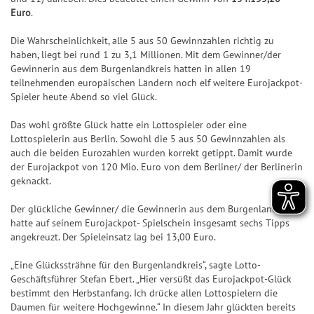
atione
f
e
X10
nz
nzahle
lan
Euro
.
n
e
n
+6
Platin 7
a
n
r
d
Die Wahrscheinlichkeit, alle 5 aus 50 Gewinnzahlen richtig zu
hl
+7
b
e
haben, liegt bei rund 1 zu 3,1 Millionen. Mit dem Gewinner/der
Quote
e
Gewinnerin aus dem Burgenlandkreis hatten in allen 19
i
Z
n
n
teilnehmenden europäischen Ländern noch elf weitere Eurojackpot-
+8
l
a
Spieler heute Abend so viel Glück.
Spielp
a
h
+9
+10
lan
n
l
Das wohl größte Glück hatte ein Lottospieler oder eine
Lottospielerin aus Berlin. Sowohl die 5 aus 50 Gewinnzahlen als
z
e
auch die beiden Eurozahlen wurden korrekt getippt. Damit wurde
n
der Eurojackpot von 120 Mio. Euro von dem Berliner/ der Berlinerin
geknackt.
T
r
Der glückliche Gewinner/ die Gewinnerin aus dem Burgenlandkreis
e
hatte auf seinem Eurojackpot- Spielschein insgesamt sechs Tipps
angekreuzt. Der Spieleinsatz lag bei 13,00 Euro.
f
f
„Eine Glückssträhne für den Burgenlandkreis“, sagte Lotto-
e
Geschäftsführer Stefan Ebert. „Hier versüßt das Eurojackpot-Glück
r
bestimmt den Herbstanfang. Ich drücke allen Lottospielern die
Daumen für weitere Hochgewinne.“ In diesem Jahr glückten bereits
b