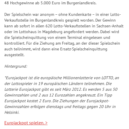
48 Hochgewinne ab 5.000 Euro im Burgenlandkreis.
i
l
Der Spielschein war anonym – ohne Kundenkarte – in einer Lotto-
a
Verkaufsstelle im Burgenlandkreis gespielt worden. Der Gewinn
kann ab sofort in allen 620 Lotto-Verkaufsstellen in Sachsen-Anhalt
n
oder im Lottohaus in Magdeburg angefordert werden. Dabei wird
z
die Spielscheinquittung von einem Terminal eingelesen und
kontrolliert. Für die Ziehung am Freitag, an der dieser Spielschein
G
auch teilnimmt, wird dann eine Ersatz-Spielscheinquittung
l
ausgestellt.
ü
Hintergrund:
c
k
*Eurojackpot ist die europäische Millionenlotterie von LOTTO, an
s
der Lottospieler in 19 europäischen Ländern teilnehmen. Die
z
Lotterie Eurojackpot gibt es seit März 2012. Es werden 5 aus 50
Gewinnzahlen und 2 aus 12 Eurozahlen angekreuzt. Ein Tipp
a
Eurojackpot kostet 2 Euro. Die Ziehungen der Eurojackpot-
h
Gewinnzahlen erfolgen dienstags und freitags gegen 20 Uhr in
l
Helsinki.
e
Eurojackpot spielen.
>
n