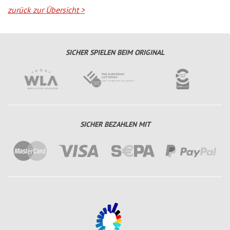
zurück zur Übersicht
>
SICHER SPIELEN BEIM ORIGINAL
SICHER BEZAHLEN MIT