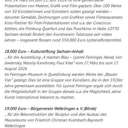
Vom 14. März bis zum 21. Juni 2026 ist eine gemeinsame
Präsentation von Malerei, Grafik und Film geplant. Über 100 Werke
von 50 Künstlerinnen und Künstlern sollen gezeigt werden –
darunter Gemälde, Zeichnungen und Grafiken sowie Filmsequenzen.
Kino-Partner für Film-Präsentationen sind u.a. der Cinecircus
Köthen, die Filmburg Querfurt und das Puschkino in Halle. LOTTO
Sachsen-Anhalt fördert den Kunstverein Talstrasse seit vielen
Jahren – insgesamt flossen rund 550.000 Euro Lotteriefördermittel.
28.000 Euro – Kulturstiftung Sachsen-Anhalt
…für die Ausstellung „4 machen Blau – Lyonel Feininger, Alexej von
Jawlensky, Wassily Kandinsky, Paul Klee“ vom 27. März bis zum 17.
August 2026
Im Feininger-Museum in Quedlinburg werden Werke der „Blauen
Vier“ gezeigt. Dies ist eine Gruppe von Künstlern, die in den 1920er
Jahre gemeinsam ausstellten. Für Lyonel Feininger ergab sich durch
die Mitgliedschaft in der Gruppe damals u.a. die Möglichkeit, seine
Kunst international bekannt zu machen.
19.000 Euro – Bürgerverein Weferlingen e. V. (Börde)
…für die Rekonstruktion der Skulptur und den Ausbau des
Mausoleums von Friedrich Christian Kulmbach-Bayreuth
Weferlingen