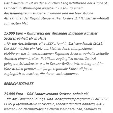
Das Mausoleum ist an der südlichen Längsschiffwand der Kirche St.
Lamberti in Weferlingen angebaut. Es soll zu einem
Ausstellungsraum ausgebaut werden und die touristische
Attraktivität der Region steigern. Hier fördert LOTTO Sachsen-Anhalt
zum ersten Mal.
15.000 Euro – Kulturwerk des Verbandes Bildender Künstler
Sachsen-Anhalt e.V. in Halle
…für die Ausstellungsreihe „BBKarium“ in Sachsen-Anhalt (2026)
Der BBK möchte ein Netz aus kleinen Ausstellungsräumen
etablieren, das in verschiedenen Regionen Sachsen-Anhalts aktuelle
Arbeiten einem breiten Publikum zugänglich macht. Zentral
gelegene Schaufenster u.a. in Dessau-Roßlau, Wittenberg und im
Harz werden genutzt, um junge regionale Kunst all jenen
zugänglich zu machen, die daran vorbeikommen.
BEREICH SOZIALES
75.000 Euro – DRK Landesverband Sachsen-Anhalt e.V.
…für das Familienbildungs- und -begegnungsprogramm ELAN 2026
ELAN (Eigeninitiative entwickeln, Lebensorientiert handeln, Aktiv
werden und Nachhaltigkeit sichern) zielt darauf ab, Familien in