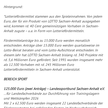
G
Hintergrund:
l
*Lotteriefördermittel stammen aus den Spieleinnahmen. Von jedem
ü
Euro, der für ein Produkt von LOTTO Sachsen-Anhalt ausgegeben
c
wird, kommen rd. 40 Cent gemeinnützigen Vorhaben in Sachsen-
k
Anhalt zugute – u.a. in Form von Lotteriefördermitteln.
s
Fördermittelanträge bis zu 15.000 Euro werden monatlich
-
entschieden. Anträge über 15.000 Euro werden quartalsweise im
T
Lotto-Beirat beraten und vom Lotto-Aufsichtsrat entschieden. In
i
diesem Jahr hat LOTTO Sachsen-Anhalt bislang rd. 340 Projekte mit
p
rd. 5,6 Millionen Euro gefördert. Seit 1991 wurden insgesamt mehr
als 12.500 Vorhaben mit rd. 245 Millionen Euro
p
Lotteriefördermitteln in Sachsen-Anhalt unterstützt.
BEREICH SPORT
125.000 Euro (zwei Anträge) – Landessportbund Sachsen-Anhalt e.V.
…für Landesfachverbände zur Durchführung von Trainingslagern
und Wettkämpfen 2026
Mit 2 x 62.500 Euro werden insgesamt 22 Landesfachverbände der