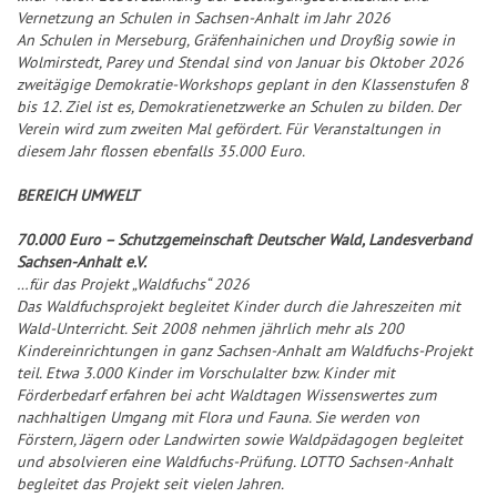
Vernetzung an Schulen in Sachsen-Anhalt im Jahr 2026
An Schulen in Merseburg, Gräfenhainichen und Droyßig sowie in
Wolmirstedt, Parey und Stendal sind von Januar bis Oktober 2026
zweitägige Demokratie-Workshops geplant in den Klassenstufen 8
bis 12. Ziel ist es, Demokratienetzwerke an Schulen zu bilden. Der
Verein wird zum zweiten Mal gefördert. Für Veranstaltungen in
diesem Jahr flossen ebenfalls 35.000 Euro.
BEREICH UMWELT
70.000 Euro – Schutzgemeinschaft Deutscher Wald, Landesverband
Sachsen-Anhalt e.V.
…für das Projekt „Waldfuchs“ 2026
Das Waldfuchsprojekt begleitet Kinder durch die Jahreszeiten mit
Wald-Unterricht. Seit 2008 nehmen jährlich mehr als 200
Kindereinrichtungen in ganz Sachsen-Anhalt am Waldfuchs-Projekt
teil. Etwa 3.000 Kinder im Vorschulalter bzw. Kinder mit
Förderbedarf erfahren bei acht Waldtagen Wissenswertes zum
nachhaltigen Umgang mit Flora und Fauna. Sie werden von
Förstern, Jägern oder Landwirten sowie Waldpädagogen begleitet
und absolvieren eine Waldfuchs-Prüfung. LOTTO Sachsen-Anhalt
begleitet das Projekt seit vielen Jahren.