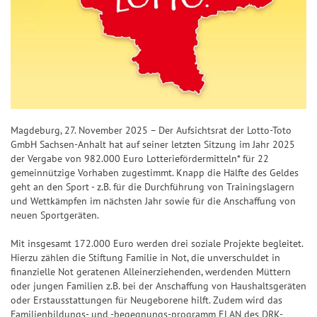
atione
f
e
X10
nz
nzahle
lan
n
e
n
+6
Platin 7
a
n
r
d
hl
+7
b
e
Quote
e
i
Z
n
n
+8
l
a
Spielp
a
h
+9
+10
lan
n
l
Magdeburg, 27. November 2025 – Der Aufsichtsrat der Lotto-Toto
z
e
GmbH Sachsen-Anhalt hat auf seiner letzten Sitzung im Jahr 2025
der Vergabe von 982.000 Euro Lotteriefördermitteln* für 22
n
gemeinnützige Vorhaben zugestimmt. Knapp die Hälfte des Geldes
geht an den Sport - z.B. für die Durchführung von Trainingslagern
T
und Wettkämpfen im nächsten Jahr sowie für die Anschaffung von
r
neuen Sportgeräten.
e
f
Mit insgesamt 172.000 Euro werden drei soziale Projekte begleitet.
Hierzu zählen die Stiftung Familie in Not, die unverschuldet in
f
finanzielle Not geratenen Alleinerziehenden, werdenden Müttern
e
oder jungen Familien z.B. bei der Anschaffung von Haushaltsgeräten
r
oder Erstausstattungen für Neugeborene hilft. Zudem wird das
b
Familienbildungs- und -begegnungs-programm ELAN des DRK-