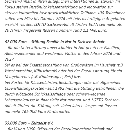
Sachsen-Anhalt in ihren alltäglichen Interaktionen zu stärken. Im
Fokus stehen Persönlichkeitsentwicklung und Motivation zur
aktiven kulturellen bzw. gesellschaftlichen Teilhabe. 400 Teilnehmer
sollen von März bis Oktober 2026 mit teils mehrtägigen Angeboten
erreicht werden. LOTTO Sachsen-Anhalt fördert ELAN seit mehr als
20 Jahren. Insgesamt flossen nunmehr rund 1,1 Mio. Euro.
62.000 Euro – Stiftung Familie in Not in Sachsen-Anhalt
…für die Unterstützung unverschuldet in Not geratener Familien,
Alleinerziehender und werdender Mütter in den Jahren 2026 und
2027
Sei es bei der Ersatzbeschaffung von Großgeräten im Haushalt (z.B.
Waschmaschine, Kühlschrank) oder bei der Erstausstattung für ein
Neugeborenes (z.B. Kinderwagen, Bett) bzw.
bei Kosten für Klassenfahrten, Bestattungen oder bei allgemeinen
Lebenshaltungskosten - seit 1992 hilft die Stiftung Betroffenen, die
durch plötzliche Schicksalsschläge oder schwerwiegende
Lebensereignisse in finanzielle Not geraten sind. LOTTO Sachsen-
Anhalt fördert die Stiftung seit vielen Jahren. Insgesamt flossen
nunmehr 766.000 Euro Fördermittel.
35.000 Euro – Zeitgeist e.V.
…für Vision 2050. Stärkung der Beteiligungsbereitschaft und