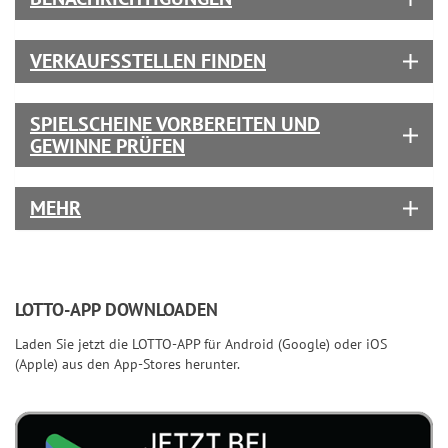
VERKAUFSSTELLEN FINDEN
SPIELSCHEINE VORBEREITEN UND
GEWINNE PRÜFEN
MEHR
LOTTO-APP DOWNLOADEN
Laden Sie jetzt die LOTTO-APP für Android (Google) oder iOS
(Apple) aus den App-Stores herunter.