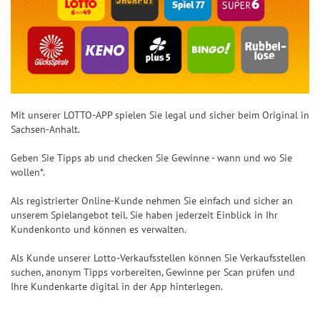
atione
f
e
X10
nz
nzahle
lan
n
e
n
+6
Platin 7
a
n
r
d
hl
+7
b
e
Quote
e
i
Z
n
n
+8
l
a
Spielp
a
h
Mit unserer LOTTO-APP spielen Sie legal und sicher beim Original in
+9
+10
lan
n
l
Sachsen-Anhalt.
z
e
Geben Sie Tipps ab und checken Sie Gewinne - wann und wo Sie
n
wollen*.
T
Als registrierter Online-Kunde nehmen Sie einfach und sicher an
r
unserem Spielangebot teil. Sie haben jederzeit Einblick in Ihr
e
Kundenkonto und können es verwalten.
f
Als Kunde unserer Lotto-Verkaufsstellen können Sie Verkaufsstellen
f
suchen, anonym Tipps vorbereiten, Gewinne per Scan prüfen und
e
Ihre Kundenkarte digital in der App hinterlegen.
r
b