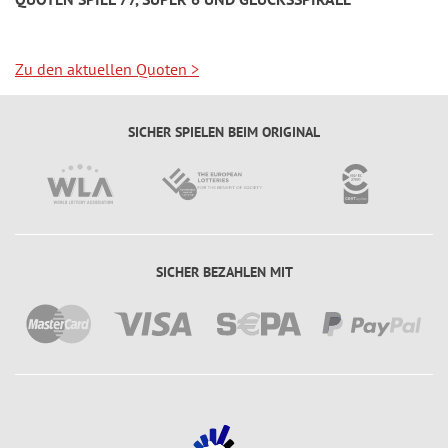
Zu den aktuellen Quoten
>
SICHER SPIELEN BEIM ORIGINAL
SICHER BEZAHLEN MIT