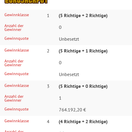
atione
f
e
X10
nz
nzahle
lan
n
e
n
+6
Platin 7
a
n
Gewinnklasse
r
d
1
(5 Richtige + 2 Richtige)
hl
+7
b
e
Quote
e
Anzahl der
0
Gewinner
i
Z
n
n
+8
l
a
Gewinnquote
Unbesetzt
Spielp
a
h
+9
+10
lan
Gewinnklasse
2
(5 Richtige + 1 Richtige)
n
l
z
e
Anzahl der
0
Gewinner
n
Gewinnquote
Unbesetzt
T
r
Gewinnklasse
3
(5 Richtige + 0 Richtige)
e
Anzahl der
1
f
Gewinner
f
Gewinnquote
764.192,20 €
e
Gewinnklasse
4
(4 Richtige + 2 Richtige)
r
b
Anzahl der