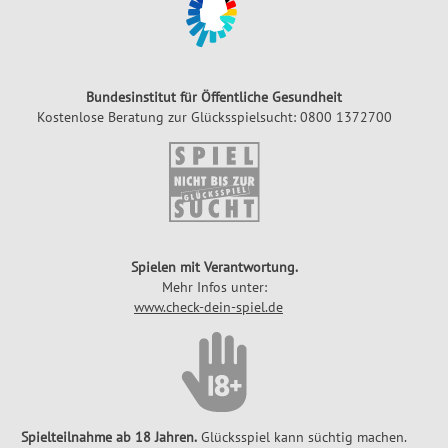
Bundesinstitut für Öffentliche Gesundheit
Kostenlose Beratung zur Glücksspielsucht: 0800 1372700
Spielen mit Verantwortung.
Mehr Infos unter:
www.check-dein-spiel.de
Spielteilnahme ab 18 Jahren.
Glücksspiel kann süchtig machen.