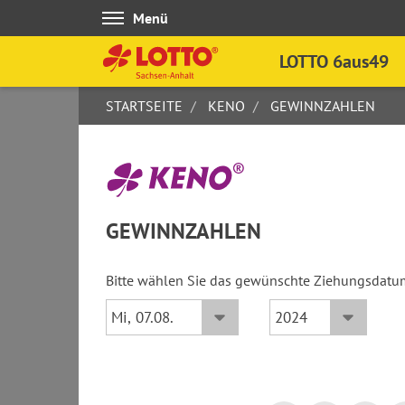
Menü
LOTTO 6aus49
Über LOTTO Sachsen-Anhalt
STARTSEITE
KENO
GEWINNZAHLEN
Zertifizierung
Spie
Spie
Spie
Spie
Spie
Über
Spie
TOTO
Verkaufsstellensuche
NORMALSCHEIN
NORMALSCHEIN
SPIELSCHEIN
SPIELSCHEIN
BINGO!-LOS
S
Zertifikate
Compliance-Management
Gewinnanfrage
Gewi
Gewi
Gewi
Gewi
Gewi
Glüc
SUPE
TOTO
SYSTEMSCHEIN
SYSTEMSCHEIN
Jackpots
Dauerschein
G
Responsible Disclosure
Karriere
Typ
Einsatz
LOTTO aktuell
Anzahl Lose
S
Sonderauslosungen
Q
Quot
Bar a
Sofor
GEWINNZAHLEN
Dauerschein
Dauerschein
LOTTO Sachsen-Anhalt als Arbeitgeber
Presse
Quicktipp spielen
+1
+2
+3
+4
+5
Kundeninformationen
G
S
Aktuell
News
I
Stellenangebote
X20
Pressekontakt
Jackpot-Jäger
Jackpot-Jäger
Vertriebspartner werden
+1
+2
+3
+4
+5
So funktioniert LOTTO fördert
Bitte wählen Sie das gewünschte Ziehungsdatu
Dauerschein kündigen
Vorschau
+6
+7
+8
+9
+10
Q
Millionäre in Sachsen-Anhalt
Ausbildung
Quicktipp spielen
Quicktipp spielen
Pressemappe
Projektförderung beantragen
Diam
Gewinner
S
+2
+2
+4
+4
+8
+8
+12
+10
+16
+14
Fotogalerie
Sportpatenschaft beantragen
Zusatzverlosung
X50
Aktuelle Projekte
Plati