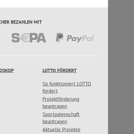
CHER BEZAHLEN MIT
OSKOP
LOTTO FÖRDERT
So funktioniert LOTTO
fördert
Projektförderung
beantragen
Sportpatenschaft
beantragen
Aktuelle Projekte