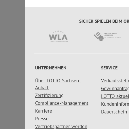
SICHER SPIELEN BEIM O
UNTERNEHMEN
SERVICE
Über LOTTO Sachsen-
Verkaufsstel
Anhalt
Gewinnanfra
Zertifizierung
LOTTO aktuel
Compliance-Management
Kundeninfor
Karriere
Dauerschein
Presse
Vertriebspartner werden