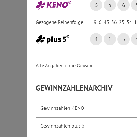
3
5
6
Gezogene Reihenfolge
9
6
45
36
25
54
1
4
1
5
Alle Angaben ohne Gewähr.
GEWINNZAHLENARCHIV
Gewinnzahlen KENO
Gewinnzahlen plus 5