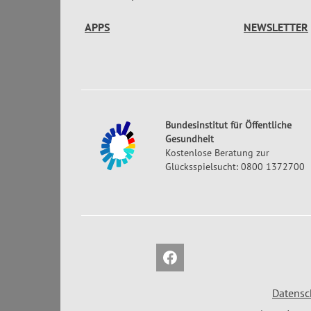
APPS
NEWSLETTER
Bundesinstitut für Öffentliche
Gesundheit
Kostenlose Beratung zur
Glücksspielsucht: 0800 1372700
Datensc