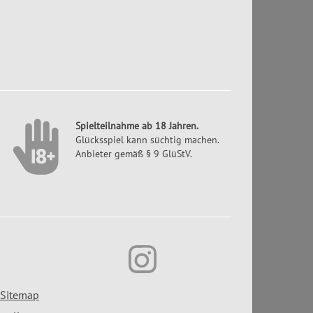
Spielteilnahme ab 18 Jahren.
Glücksspiel kann süchtig machen.
Anbieter gemäß § 9 GlüStV.
Sitemap