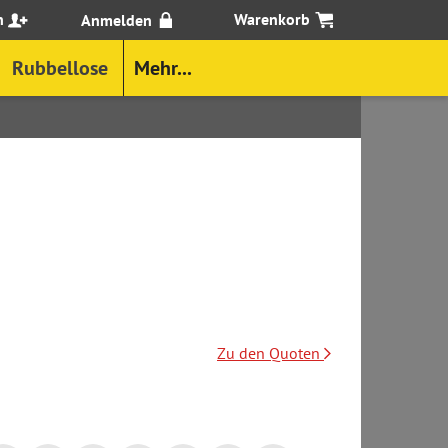
n
Warenkorb
Anmelden
chfolgenden Felder aus,
Rubbellose
Mehr...
eangebot nutzen können.
Weitere Produkte
Zusatzlotterien
10
50
540.000
EUR
MIO
MIO
EUR
EUR
Diesen Sonntag im Jackpot
JETZT SPIELEN
Diesen Dienstag im Jackpot
Diesen Samstag im Jackpot
ELDEN
JETZT SPIELEN
JETZT SPIELEN
Gewinnklasse 1, Chance rd. 1:1,3 Mio, ab 18 Jahren
Passwort vergessen?
Zu den Quoten
Gewinnklasse 1, Chance rd. 1:140 Mio., ab 18 Jahren
Gewinnklasse 1, Chance rd. 1:140 Mio., ab 18 Jahren
 hier registrieren!