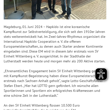
atione
f
e
X10
nz
nzahle
lan
n
e
n
+6
Platin 7
a
n
r
d
hl
+7
b
e
Quote
e
i
Z
n
Magdeburg, 01. Juni 2024 – Hapkido ist eine koreanische
n
+8
l
a
Kampfkunst zur Selbstverteidigung, die sich seit den 1910er Jahren
Spielp
stets weiterentwickelt hat. Im Zwei-Jahres-Rhythmus organisiert die
a
h
+9
+10
lan
International Hapkido Cooperation e. V. die offenen
n
l
Europameisterschaften, zu denen auch Starter anderer Kontinente
z
e
eingeladen sind. Diese EM wird in diesem Jahr erstmals vom SV
n
Einheit Wittenberg e. V. ausgerichtet. In der Stadthalle der
Lutherstadt werden heute und morgen mehr als 200 Aktive starten.
T
„Ehrenamtliches Engagement beim SV Einheit Wittenberg gepaart
r
mit Kampfkunst-Begeisterung haben diese Europameisterschaft
e
erstmals nach Sachsen-Anhalt geholt“, sagte Lotto-Geschäftsführer
f
Stefan Ebert. „Hier hat LOTTO gern gefördert. Ich wünsche allen
f
Sportlerinnen und Sportlern ein erfolgreiches Kräftemessen und
eine schöne Zeit in der Lutherstadt.“
e
r
An den SV Einheit Wittenberg flossen 10.500 Euro
b