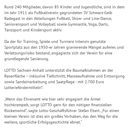
i
Rund 240 Mitglieder, davon 85 Kinder und Jugendliche, sind in dem
l
im Jahr 1911 als Fußballverein gegründeten SV Schwarz-Gelb
Radegast in den Abteilungen Fußball, Show- und Line-Dance,
a
Seniorensport und Volleyball sowie Gymnastik, Yoga, Darts,
n
Tanzsport und Kindersport aktiv.
z
Da der für Training, Spiele und Turniere intensiv genutzte
G
Sportplatz aus den 1950-er Jahren gravierende Mängel aufwies und
l
Verletzungsrisiko bestand, engagierte sich der Verein für eine
grundlegende Sanierung.
ü
c
LOTTO Sachsen-Anhalt unterstützt die Baumaßnahmen an der
k
Rasenfläche – inklusive Tiefschnitt, Masseaufnahme und Entsorgung
s
sowie Sandeinarbeitung und Saatpflege - mit 2.700 Euro
Lotteriefördermitteln*.
z
a
„Wenn das Ehrenamt wie hier sehr engagiert die Ärmel
h
hochkrempelt, sorgt LOTTO gern für den nötigen finanziellen
l
Rückenwind“, sagte Lotto-Geschäftsführer Stefan Ebert. „Für einen
kleinen Verein ist dies ein großes Vorhaben, das den Weg für die
e
weitere, sportliche Erfolgsgeschichte ebnet.“
n