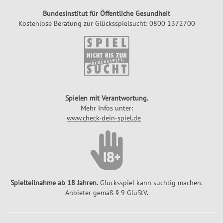
Bundesinstitut für Öffentliche Gesundheit
Kostenlose Beratung zur Glücksspielsucht: 0800 1372700
Spielen mit Verantwortung.
Mehr Infos unter:
www.check-dein-spiel.de
Spielteilnahme ab 18 Jahren.
Glücksspiel kann süchtig machen.
Anbieter gemäß § 9 GlüStV.