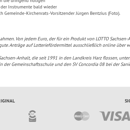
n die dringend nötigen
 der Instrumente bald wieder
ch Gemeinde-Kirchenrats-Vorsitzender Jürgen Bentzius (Foto).
nnahmen. Von jedem Euro, der für ein Produkt von LOTTO Sachsen-
te. Anträge auf Lotteriefördermittel ausschließlich online über
chsen-Anhalt, die seit 1991 in den Landkreis Harz flossen, unter
 in der Gemeinschaftsschule und den SV Concordia 08 bei der Sani
RIGINAL
SI