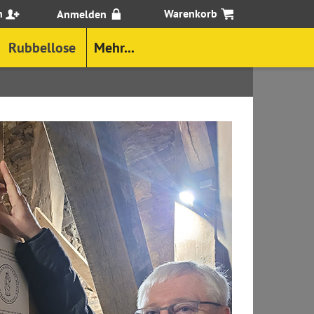
n
Warenkorb
Anmelden
chfolgenden Felder aus,
Rubbellose
Mehr...
eangebot nutzen können.
Weitere Produkte
Zusatzlotterien
32
50
540.000
EUR
MIO
MIO
EUR
EUR
Diesen Sonntag im Jackpot
JETZT SPIELEN
Diesen Freitag im Jackpot
Diesen Samstag im Jackpot
ELDEN
JETZT SPIELEN
JETZT SPIELEN
Gewinnklasse 1, Chance rd. 1:1,3 Mio, ab 18 Jahren
Passwort vergessen?
Gewinnklasse 1, Chance rd. 1:140 Mio., ab 18 Jahren
Gewinnklasse 1, Chance rd. 1:140 Mio., ab 18 Jahren
 hier registrieren!