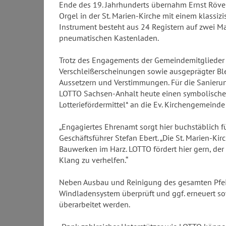
Ende des 19. Jahrhunderts übernahm Ernst Röve
Orgel in der St. Marien-Kirche mit einem klassiz
Instrument besteht aus 24 Registern auf zwei 
pneumatischen Kastenladen.
Trotz des Engagements der Gemeindemitglieder b
Verschleißerscheinungen sowie ausgeprägter Ble
Aussetzern und Verstimmungen. Für die Sanieru
LOTTO Sachsen-Anhalt heute einen symbolische
Lotteriefördermittel* an die Ev. Kirchengemeinde 
„Engagiertes Ehrenamt sorgt hier buchstäblich fü
Geschäftsführer Stefan Ebert. „Die St. Marien-Ki
Bauwerken im Harz. LOTTO fördert hier gern, der
Klang zu verhelfen.“
Neben Ausbau und Reinigung des gesamten Pfeif
Windladensystem überprüft und ggf. erneuert s
überarbeitet werden.