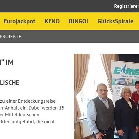
Registriere
Bitte füllen Sie die na
Eurojackpot
KENO
BINGO!
GlücksSpirale
damit Sie unser Spiel
PROJEKTE
E-Mail-Adresse
lanleitung
lanleitung
lanleitung
lerklärung
lanleitung
sicht
l 77
 13er Ergebniswette
Quoten
Quoten
Statistiken
Quoten
Quoten
7.500 Euro monatlich
plus 5
LOTTOCard
pielanleitung
Trefferbilanz
“ IM
nnzahlen
nnzahlen
nnzahlen
nnzahlen
nnzahlen
ksschwein
R 6
 6aus45 Auswahlwette
Statistiken
Statistiken
KENO easy
Magic Pearl
ABO
Passwort
ewinnzahlen
Glücks-Tipp
pielanleitung
Fehlende Zahlen
Trefferbilanz
uoten
en
uf die Kralle
tlotterien
Goldene 7
ALISCHE
ewinnzahlen
Trefferbilanz
pielplan
nformationen
ANM
Eurado
uoten
Glückszahlen
 zu einer Entdeckungsreise
n-Anhalt ein. Dabei werden 15
ant 7
Heiße 7
pielplan
Glücks-Tipp
der Mitteldeutschen
en aufgeführt, die nicht
X10
Neu hier?
Dann
n 7