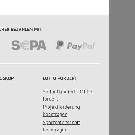
CHER BEZAHLEN MIT
OSKOP
LOTTO FÖRDERT
So funktioniert LOTTO
fördert
Projektförderung
beantragen
Sportpatenschaft
beantragen