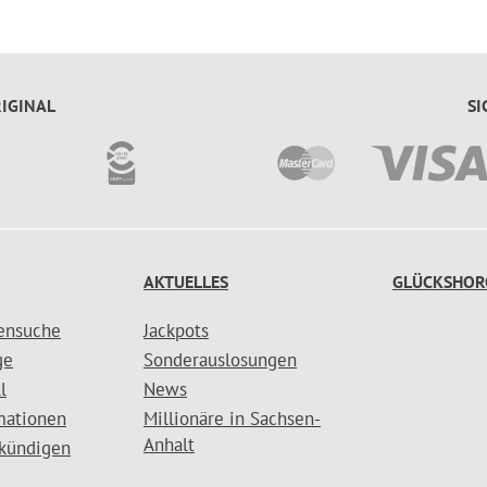
RIGINAL
SI
AKTUELLES
GLÜCKSHOR
lensuche
Jackpots
ge
Sonderauslosungen
l
News
mationen
Millionäre in Sachsen-
Anhalt
 kündigen