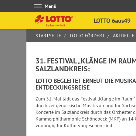
Menü
LOTTO 6aus49
Über LOTTO Sachsen-Anhalt
STARTSEITE
LOTTO FÖRDERT
AKTUELLE 
Zertifizierung
Spie
Spie
Spie
Spie
Spie
Über
Spie
TOTO
Verkaufsstellensuche
NORMALSCHEIN
NORMALSCHEIN
SPIELSCHEIN
SPIELSCHEIN
BINGO!-LOS
S
Zertifikate
Compliance-Management
31. FESTIVAL „KLÄNGE IM RAUM
Gewinnanfrage
Gewi
Gewi
Gewi
Gewi
Gewi
Glüc
SUPE
TOTO
SYSTEMSCHEIN
SYSTEMSCHEIN
Jackpots
Dauerschein
G
Responsible Disclosure
SALZLANDKREIS:
Karriere
Typ
Einsatz
LOTTO aktuell
Anzahl Lose
S
Sonderauslosungen
Q
Quot
Bar a
Sofor
Dauerschein
Dauerschein
LOTTO Sachsen-Anhalt als Arbeitgeber
LOTTO BEGLEITET ERNEUT DIE MUSIK
Presse
Quicktipp spielen
+1
+2
+3
+4
+5
Kundeninformationen
G
S
Aktuell
News
ENTDECKUNGSREISE
I
Stellenangebote
X20
Pressekontakt
Jackpot-Jäger
Jackpot-Jäger
Vertriebspartner werden
+1
+2
+3
+4
+5
So funktioniert LOTTO fördert
Dauerschein kündigen
Vorschau
+6
+7
+8
+9
+10
Q
Millionäre in Sachsen-Anhalt
Zum 31. Mal lädt das Festival „Klänge im Raum“
Ausbildung
Quicktipp spielen
Quicktipp spielen
Pressemappe
Projektförderung beantragen
durch zeitgenössische Musik von und für Sachse
Diam
Gewinner
S
+2
+2
+4
+4
+8
+8
+12
+10
+16
+14
Fotogalerie
Konzerte im Salzlandkreis durch das Orchester 
Sportpatenschaft beantragen
Zusatzverlosung
Kammerphilharmonie Schönebeck (MKP) an 14 Ort
X50
vorrangig für Kultur vorgesehen sind.
Aktuelle Projekte
Plati