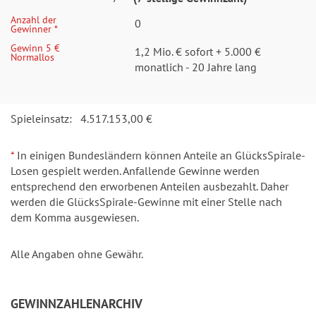
Anzahl der
0
Gewinner *
Gewinn 5 €
1,2 Mio. € sofort + 5.000 €
Normallos
monatlich - 20 Jahre lang
Spieleinsatz: 4.517.153,00 €
*
In einigen Bundesländern können Anteile an GlücksSpirale-
Losen gespielt werden. Anfallende Gewinne werden
entsprechend den erworbenen Anteilen ausbezahlt. Daher
werden die GlücksSpirale-Gewinne mit einer Stelle nach
dem Komma ausgewiesen.
Alle Angaben ohne Gewähr.
GEWINNZAHLENARCHIV