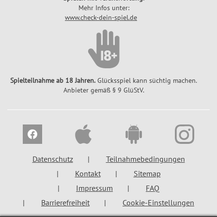
Mehr Infos unter:
www.check-dein-spiel.de
Spielteilnahme ab 18 Jahren.
Glücksspiel kann süchtig machen.
Anbieter gemäß § 9 GlüStV.
Datenschutz
Teilnahmebedingungen
Kontakt
Sitemap
Impressum
FAQ
Barrierefreiheit
Cookie-Einstellungen