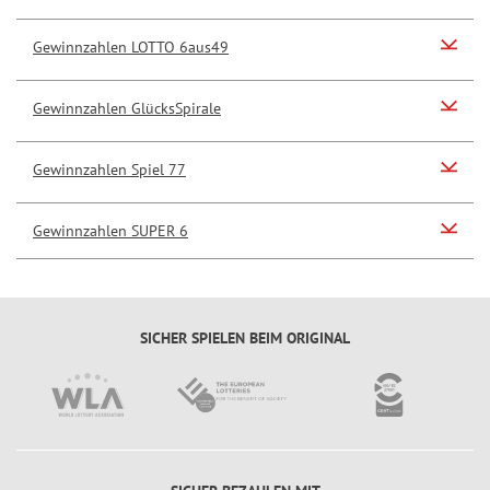
Gewinnzahlen LOTTO 6aus49
Gewinnzahlen GlücksSpirale
Gewinnzahlen Spiel 77
Gewinnzahlen SUPER 6
SICHER SPIELEN BEIM ORIGINAL