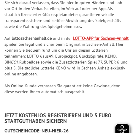
atione
f
e
X10
Sie sich darauf verlassen, dass Sie hier in guten Händen sind - ob
nz
nzahle
lan
n
e
n
vor Ort in den Verkaufsstellen, im Web auf oder per App. Als
+6
Platin 7
a
n
staatlich lizenzierter Glücksspielanbieter garantieren wir die
r
d
hl
transparente, sichere und seriöse Abwicklung des Spielgeschäfts
+7
b
e
Quote
e
sowie die Wahrung des Spielgeheimnisses.
i
Z
n
n
+8
l
a
Auf
lottosachsenanhalt.de
und in der
LOTTO-APP für Sachsen-Anhalt
Spielp
spielen Sie legal und sicher beim Original in Sachsen-Anhalt. Hier
a
h
+9
+10
lan
können Sie bequem rund um die Uhr an diesen Lotterien
n
l
teilnehmen: LOTTO 6aus49, Eurojackpot, GlücksSpirale, KENO,
z
e
BIN
GO!
, Rubbellose sowie die Zusatzlotterien Spiel 77, SUPER 6 und
n
plus 5. Die tägliche Lotterie KENO wird in Sachsen-Anhalt exklusiv
online angeboten.
T
Als Online-Kunde verpassen Sie garantiert keine Gewinne, denn
r
diese werden Ihnen automatisch ausgezahlt.
e
f
f
JETZT KOSTENLOS REGISTRIEREN UND 5 EURO
e
STARTGUTHABEN SICHERN
r
GUTSCHEINCODE: NEU-HIER-26
b