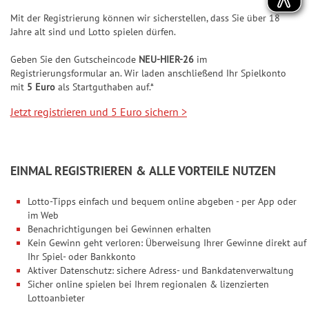
i
Mit der Registrierung können wir sicherstellen, dass Sie über 18
l
Jahre alt sind und Lotto spielen dürfen.
a
Geben Sie den Gutscheincode
NEU-HIER-26
im
n
Registrierungsformular an. Wir laden anschließend Ihr Spielkonto
z
mit
5 Euro
als Startguthaben auf.*
G
Jetzt registrieren und 5 Euro sichern
>
l
ü
c
EINMAL REGISTRIEREN & ALLE VORTEILE NUTZEN
k
s
Lotto-Tipps einfach und bequem online abgeben - per App oder
z
im Web
a
Benachrichtigungen bei Gewinnen erhalten
Kein Gewinn geht verloren: Überweisung Ihrer Gewinne direkt auf
h
Ihr Spiel- oder Bankkonto
l
Aktiver Datenschutz: sichere Adress- und Bankdatenverwaltung
e
Sicher online spielen bei Ihrem regionalen & lizenzierten
n
Lottoanbieter