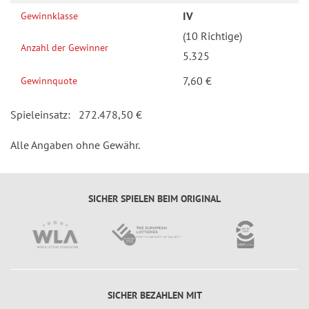
i
IV
Gewinnklasse
l
(10 Richtige)
a
Anzahl der Gewinner
5.325
n
z
7,60 €
Gewinnquote
G
Spieleinsatz: 272.478,50 €
l
ü
Alle Angaben ohne Gewähr.
c
k
s
SICHER SPIELEN BEIM ORIGINAL
z
a
h
l
e
SICHER BEZAHLEN MIT
n