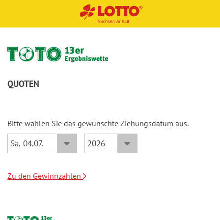
Sp
Sp
Spielanlei
S
Spielanlei
Übersicht
Spiel 77
TOTO
Q
Qu
Qu
Statistike
Quoten
7.500
plus 5
LOTTOCar
NORMALSCHEIN
NORMALSCHEIN
SPIELSCHEIN
BINGO!-LOS
SPIELSCHEIN
iel
iel
tung
pi
tung
13er
u
ot
ot
n
Euro
d
Glückssch
SUPER 6
anl
anl
el
Ergebnis
ot
en
en
monatlich
SYSTEMSCHEIN
SYSTEMSCHEIN
Treffer
QUOTEN
Gewinnza
Gewinnza
wein
KENO
ABO
eit
eit
er
wette
e
Dauerschein
Typ
Einsatz
bilanz
hlen
hlen
St
St
easy
Magic
un
un
kl
n
Spiela
Anzahl Lose
Glücks
Quicktipp
Dauerschein
Dauerschein
Bar auf
TOTO
ati
ati
Pearl
g
g
är
nleitu
-Tipp
spielen
Bitte wählen Sie das gewünschte Ziehungsdatum aus.
+1
Quoten
die Kralle
6aus45
sti
sti
u
+2
+3
+4
+5
ng
Jackpot-
Jackpot-
Goldene
Ge
Ge
Auswahl
ke
ke
n
+2
Jäger
Jäger
Gewin
X20
7
wi
wi
wette
n
n
g
Quicktipp
Quicktipp
nzahle
nn
nn
spielen
spielen
+3
Spiela
T
F
n
+4
+4
+8
+8
+12
+10
+16
+14
Diamant
Zu den Gewinnzahlen
Eurado
Sofortlott
za
za
G
nleitu
r
e
7
Quote
erien
hle
hle
e
+4
ng
e
h
n
Heiße 7
n
n
wi
Inform
f
l
X50
+5
n
Gewin
Spielp