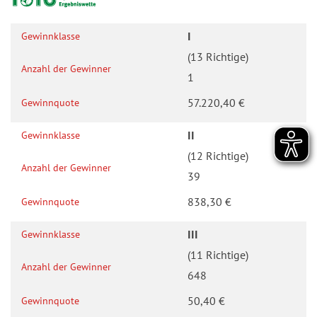
atione
f
e
X10
nz
nzahle
lan
n
e
n
+6
Platin 7
a
n
r
d
I
Gewinnklasse
hl
+7
b
e
Quote
(13 Richtige)
e
Anzahl der Gewinner
i
Z
n
1
n
+8
l
a
Spielp
57.220,40 €
Gewinnquote
a
h
+9
+10
lan
n
l
II
Gewinnklasse
z
e
(12 Richtige)
n
Anzahl der Gewinner
39
T
838,30 €
Gewinnquote
r
e
III
Gewinnklasse
f
(11 Richtige)
f
Anzahl der Gewinner
648
e
r
50,40 €
Gewinnquote
b