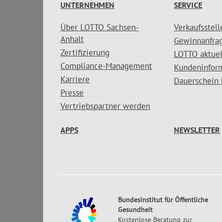
UNTERNEHMEN
SERVICE
Über LOTTO Sachsen-
Verkaufsstel
Anhalt
Gewinnanfra
Zertifizierung
LOTTO aktuel
Compliance-Management
Kundeninfor
Karriere
Dauerschein
Presse
Vertriebspartner werden
APPS
NEWSLETTER
Bundesinstitut für Öffentliche
Gesundheit
Kostenlose Beratung zur