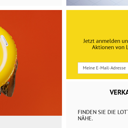
Jetzt anmelden un
Aktionen von 
Meine E-Mail-Adresse
VERK
FINDEN SIE DIE LO
NÄHE.