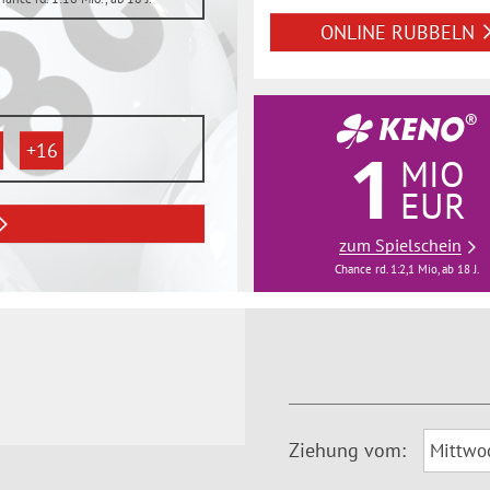
JETZT RE
ONLINE RUBBELN
1
+16
MIO
EUR
zum Spielschein
Chance rd. 1:2,1 Mio, ab 18 J.
Ziehung vom:
Ziehung vom:
Ziehung vom:
Ziehung vom:
Ziehung vom:
Ziehung vom:
Ziehung vom:
TOTO 13er Ergebniswet
GlücksSpirale