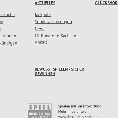
AKTUELLES
GLÜCKSHOR
lensuche
Jackpots
ge
Sonderauslosungen
l
News
mationen
Millionäre in Sachsen-
Anhalt
 kündigen
BEWUSST SPIELEN - SICHER
GEWINNEN
Spielen mit Verantwortung.
Mehr Infos unter:
www.check-dein-spiel.de