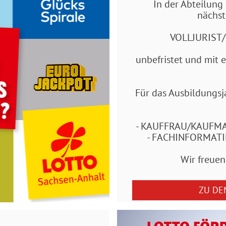
In der Abteilung
nächst
VOLLJURIST
unbefristet und mit 
Für das Ausbildungsj
- KAUFFRAU/KAUFM
- FACHINFORMATI
Wir freue
ZU DE