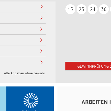
0
1
1
0
1
GWK 1
15
3
23
6
24
8
36
14
6
8
12
13
GWK 2
3
17
30
35
GWK 3
37
38
39
43
39
40
44
45
TOTO 6aus45 Auswahlw
GWK 4
5
GWK 5
36
1
4
19
38
41
GWK 6
665
80
480
GWK 7
4268
GEWINNPRÜFUNG
GEWINNPRÜFUNG
GEWINNPRÜFUNG
GEWINNPRÜFUNG
GEWINNPRÜFUNG
GEWINNPRÜFUNG
Alle Angaben ohne Gewähr.
GEWINNPRÜFUNG
ARBEITEN 