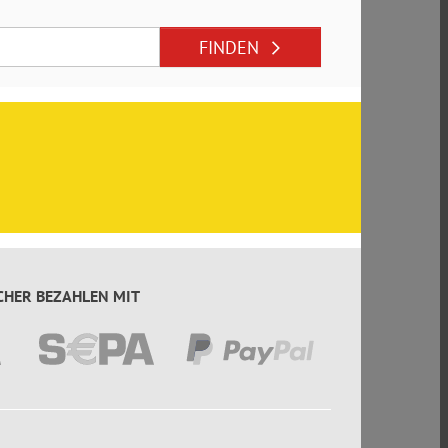
FINDEN
CHER BEZAHLEN MIT