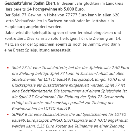
Geschäftsführer Stefan Ebert.
In diesem Jahr glückten im Landkreis
Harz bereits
14 Hochgewinne ab 5.000 Euro.
Der Spiel-77-Gewinn in Höhe von 77.777 Euro kann in allen 620
Lotto-Verkaufsstellen in Sachsen-Anhalt oder im Lottohaus in
Magdeburg angefordert werden.
Dabei wird die Spielquittung von einem Terminal eingelesen und
kontrolliert. Dies kann ab sofort erfolgen. Für die Ziehung am 14.
März, an der der Spielschein ebenfalls noch teilnimmt, wird dann
eine Ersatz-Spielquittung ausgestellt.
Spiel 77 ist eine Zusatzlotterie, bei der der Spieleinsatz 2,50 Euro
pro Ziehung beträgt. Spiel 77 kann in Sachsen-Anhalt auf allen
Spielscheinen für LOTTO 6aus49, Eurojackpot, Bingo, TOTO und
Glücksspirale als Zusatzlotterie mitgespielt werden. Spiel 77 ist
eine Endziffernlotterie. Die Losnummer auf einem Spielschein ist
die Spiel-77-Gewinnzahl. Die Ziehung der Spiel-77-Gewinnzahl
erfolgt mittwochs und samstags parallel zur Ziehung der
Gewinnzahlen im LOTTO 6aus49.
SUPER 6 ist eine Zusatzlotterie, die auf Spielscheinen für LOTTO
6aus49, Eurojackpot, BINGO, GlücksSpirale und TOTO angekreuzt
werden kann. 1,25 Euro kostet die Teilnahme an einer Ziehung