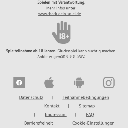
Spielen mit Verantwortung.
Mehr Infos unter:
www.check-dein-spiel.de
Spielteilnahme ab 18 Jahren.
Glücksspiel kann süchtig machen.
Anbieter gemäß § 9 GlüStV.
Datenschutz
Teilnahmebedingungen
Kontakt
Sitemap
Impressum
FAQ
Barrierefreiheit
Cookie-Einstellungen