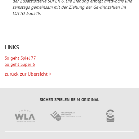
der Zusatzlotterie SUPER 6. Die Ziehung erfolgt mittwochs und
samstags gemeinsam mit der Ziehung der Gewinnzahlen im
LOTTO 6aus49.
LINKS
So geht Spiel 77
So geht Super 6
zurück zur Übersicht
>
SICHER SPIELEN BEIM ORIGINAL