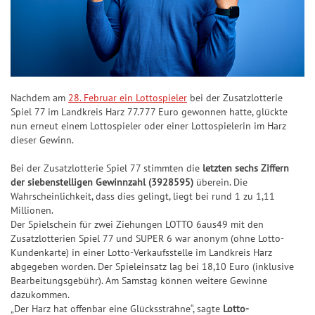
G
l
ü
c
k
Nachdem am
28. Februar ein Lottospieler
bei der Zusatzlotterie
s
Spiel 77 im Landkreis Harz 77.777 Euro gewonnen hatte, glückte
-
nun erneut einem Lottospieler oder einer Lottospielerin im Harz
T
dieser Gewinn.
i
Bei der Zusatzlotterie Spiel 77 stimmten die
letzten sechs Ziffern
p
der siebenstelligen Gewinnzahl (3928595)
überein. Die
p
Wahrscheinlichkeit, dass dies gelingt, liegt bei rund 1 zu 1,11
Millionen.
Der Spielschein für zwei Ziehungen LOTTO 6aus49 mit den
Zusatzlotterien Spiel 77 und SUPER 6 war anonym (ohne Lotto-
Kundenkarte) in einer Lotto-Verkaufsstelle im Landkreis Harz
abgegeben worden. Der Spieleinsatz lag bei 18,10 Euro (inklusive
Bearbeitungsgebühr). Am Samstag können weitere Gewinne
dazukommen.
„Der Harz hat offenbar eine Glückssträhne“, sagte
Lotto-