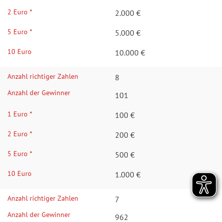
i
2 Euro *
2.000 €
l
5 Euro *
5.000 €
a
n
10 Euro
10.000 €
z
Anzahl richtiger Zahlen
G
8
l
Anzahl der Gewinner
101
ü
1 Euro *
c
100 €
k
2 Euro *
200 €
s
z
5 Euro *
500 €
a
10 Euro
1.000 €
h
l
Anzahl richtiger Zahlen
7
e
n
Anzahl der Gewinner
962