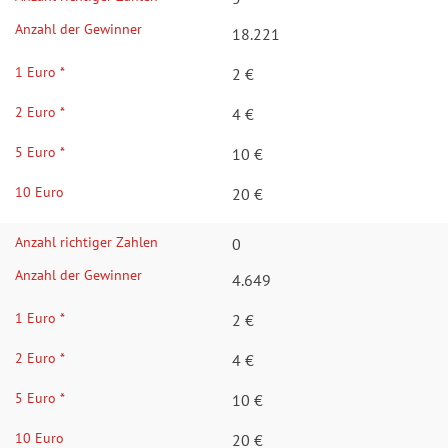
Anzahl der Gewinner
18.221
1 Euro *
2 €
2 Euro *
4 €
5 Euro *
10 €
10 Euro
20 €
Anzahl richtiger Zahlen
0
Anzahl der Gewinner
4.649
1 Euro *
2 €
2 Euro *
4 €
5 Euro *
10 €
10 Euro
20 €