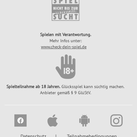
Spielen mit Verantwortung.
Mehr Infos unter:
www.check-dein-spiel.de
Spielteilnahme ab 18 Jahren.
Glücksspiel kann süchtig machen.
Anbieter gemäß § 9 GlüStV.
Datenschutz
Teilnahmebedingungen