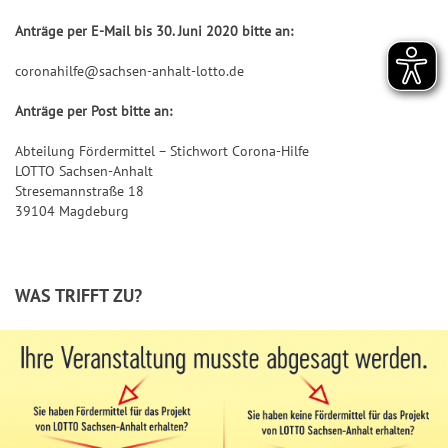
i
Anträge per E-Mail bis 30. Juni 2020 bitte an:
l
a
coronahilfe@sachsen-anhalt-lotto.de
n
Anträge per Post bitte an:
z
Abteilung Fördermittel – Stichwort Corona-Hilfe
G
LOTTO Sachsen-Anhalt
l
Stresemannstraße 18
ü
39104 Magdeburg
c
k
s
WAS TRIFFT ZU?
z
a
h
l
e
n