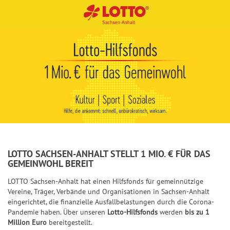
Sp
Sp
Spielanlei
S
Spielanlei
Übersicht
Spiel 77
TOTO
Q
Qu
Qu
Statistike
Quoten
7.500
plus 5
LOTTOCar
NORMALSCHEIN
NORMALSCHEIN
SPIELSCHEIN
BINGO!-LOS
SPIELSCHEIN
iel
iel
tung
pi
tung
13er
u
ot
ot
n
Euro
d
Glückssch
SUPER 6
anl
anl
el
Ergebnis
ot
en
en
monatlich
SYSTEMSCHEIN
SYSTEMSCHEIN
Treffer
Gewinnza
Gewinnza
wein
KENO
ABO
eit
eit
er
wette
e
Dauerschein
Typ
Einsatz
bilanz
hlen
hlen
St
St
easy
Magic
un
un
kl
n
Spiela
Anzahl Lose
Glücks
Quicktipp
Dauerschein
Dauerschein
Bar auf
TOTO
ati
ati
Pearl
g
g
är
nleitu
-Tipp
spielen
+1
Quoten
die Kralle
6aus45
sti
sti
u
+2
+3
+4
+5
ng
Jackpot-
Jackpot-
Goldene
Ge
Ge
Auswahl
ke
ke
n
LOTTO SACHSEN-ANHALT STELLT 1 MIO. € FÜR DAS
+2
Jäger
Jäger
Gewin
X20
7
wi
wi
wette
n
n
g
GEMEINWOHL BEREIT
Quicktipp
Quicktipp
nzahle
nn
nn
spielen
spielen
+3
Spiela
T
F
n
LOTTO Sachsen-Anhalt hat einen Hilfsfonds für gemeinnützige
+4
+4
+8
+8
+12
+10
+16
+14
Diamant
Eurado
Sofortlott
za
za
G
Vereine, Träger, Verbände und Organisationen in Sachsen-Anhalt
nleitu
r
e
7
Quote
erien
hle
hle
e
+4
eingerichtet, die finanzielle Ausfallbelastungen durch die Corona-
ng
e
h
n
Heiße 7
n
n
wi
Pandemie haben. Über unseren
Lotto-Hilfsfonds
werden
bis zu 1
Inform
f
l
X50
+5
Million Euro
bereitgestellt.
n
Gewin
Spielp