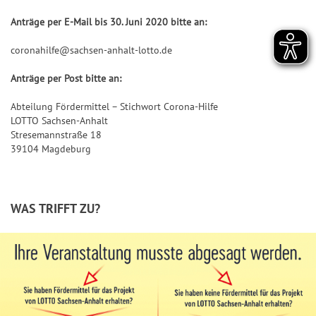
i
Anträge per E-Mail bis 30. Juni 2020 bitte an:
l
a
coronahilfe@sachsen-anhalt-lotto.de
n
Anträge per Post bitte an:
z
Abteilung Fördermittel – Stichwort Corona-Hilfe
G
LOTTO Sachsen-Anhalt
l
Stresemannstraße 18
ü
39104 Magdeburg
c
k
s
WAS TRIFFT ZU?
z
a
h
l
e
n